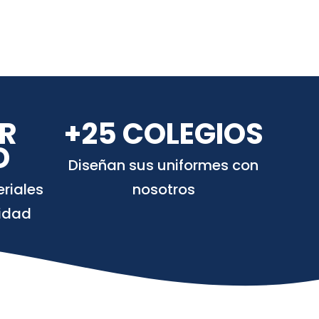
R
+25 COLEGIOS
D
Diseñan sus uniformes con
riales
nosotros
lidad